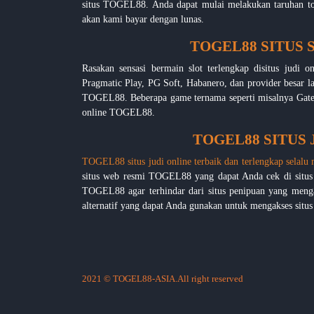
situs TOGEL88. Anda dapat mulai melakukan taruhan to
akan kami bayar dengan lunas.
TOGEL88 SITUS
Rasakan sensasi bermain slot terlengkap disitus judi
Pragmatic Play, PG Soft, Habanero, dan provider besar la
TOGEL88. Beberapa game ternama seperti misalnya Gates 
online TOGEL88.
TOGEL88 SITUS
TOGEL88 situs judi online terbaik dan terlengkap selalu 
situs web resmi TOGEL88 yang dapat Anda cek di situs
TOGEL88 agar terhindar dari situs penipuan yang meng
alternatif yang dapat Anda gunakan untuk mengakses situ
2021 © TOGEL88-ASIA.All right reserved