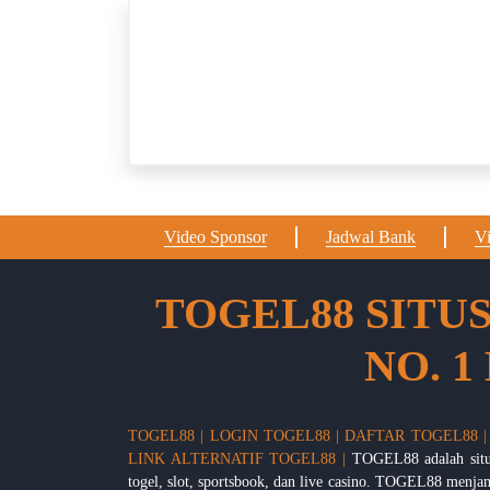
Video Sponsor
Jadwal Bank
Vi
TOGEL88 SITUS
NO. 1
TOGEL88 |
LOGIN TOGEL88 |
DAFTAR TOGEL88 |
LINK ALTERNATIF TOGEL88 |
TOGEL88 adalah situs 
togel, slot, sportsbook, dan live casino. TOGEL88 menj