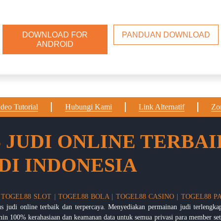
DOWNLOAD FOR
PANDUAN DOWNLOAD
ANDROID
deo Tutorial
Hubungi Kami
Link Alternatif
Zo
 JUDI ONLINE TERBAI
 DI INDONESIA
TOGEL88 SLOT |
TOGEL88 BOLA |
TOGEL88 CASINO |
TOGEL88 PA
judi online terbaik dan terpercaya. Menyediakan permainan judi terlengkap
amin 100% kerahasiaan dan keamanan data untuk semua privasi para member set