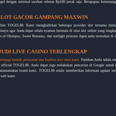
gel dengan minimal taruhan sebesar Rp100 perak saja. Berapapun kemenan
 SLOT GACOR GAMPANG MAXWIN
 online TOGEL88. Kami menghadirkan beberapa provider slot ternama dunia
innya agar Anda dapat selalu nyaman bermain di situs slot online yang lengkap
of Olympus, Sweet Bonanza, dan starlight princess dapat anda termukan di si
 JUDI LIVE CASINO TERLENGKAP
menjaga bentuk pelayanan dan kualitas dari situs kami.
Pastikan Anda selalu m
 official TOGEL88. Anda dapat juga melakukan pencarian di Google untuk
atasnamakan brand kami. TOGEL88 selalu memberikan informasi update terk
s web kami.