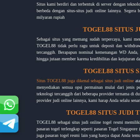
Situs kami berdiri dan terbentuk di server dengan tekn
berbeda dengan situs-situs judi online lainnya. Sege
milyaran rupiah
TOGEL88 SITUS J
Sebagai situs yang memang sudah terpercaya, kami men
TOGEL88 tidak perlu ragu untuk deposit dan withdra
tercanggih. Berapapun nominal kemenangan WD Anda, p
hingga jutaan member karena kredibilitas dan kejujuran da
TOGEL88 SITUS 
Situs TOGEL88 juga dikenal sebagai situs judi online
ata
menyediakan semua opsi permainan mulai dari jenis pe
teknologi tercanggih dari beberapa provider ternama di d
provider judi online lainnya, kami harap Anda selalu sena
TOGEL88 SITUS JUDI
TOGEL88 sebagai situs judi online togel resmi memiliki
pasaran togel terlengkap seperti pasaran Togel Singapor
juga pasaran togel resmi lain yang hanya dapat Anda te